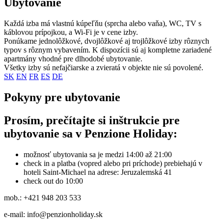
Ubytovanie
Každá izba má vlastnú kúpeľňu (sprcha alebo vaňa), WC, TV s
káblovou prípojkou, a Wi‑Fi je v cene izby.
Ponúkame jednolôžkové, dvojlôžkové aj trojlôžkové izby rôznych
typov s rôznym vybavením. K dispozícii sú aj kompletne zariadené
apartmány vhodné pre dlhodobé ubytovanie.
Všetky izby sú nefajčiarske a zvieratá v objekte nie sú povolené.
SK
EN
FR
ES
DE
Pokyny pre ubytovanie
Prosím, prečítajte si inštrukcie pre
ubytovanie sa v Penzione Holiday:
možnosť ubytovania sa je medzi 14:00 až 21:00
check in a platba (vopred alebo pri príchode) prebiehajú v
hoteli Saint-Michael na adrese: Jeruzalemská 41
check out do 10:00
mob.: +421 948 203 533
e-mail: info@penzionholiday.sk